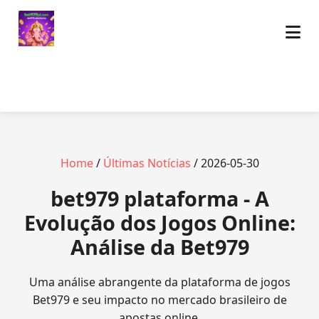
Home
/
Últimas Notícias
/ 2026-05-30
bet979 plataforma - A
Evolução dos Jogos Online:
Análise da Bet979
Uma análise abrangente da plataforma de jogos
Bet979 e seu impacto no mercado brasileiro de
apostas online.