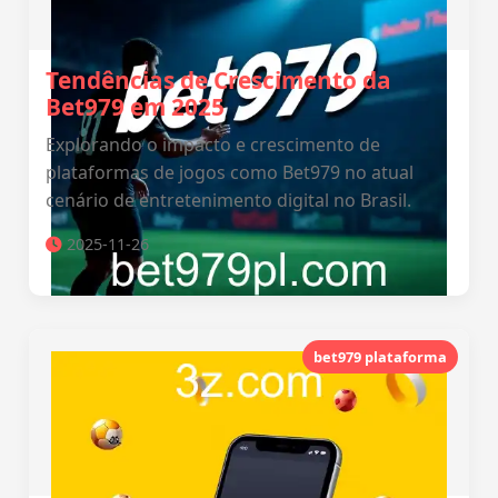
Tendências de Crescimento da
Bet979 em 2025
Explorando o impacto e crescimento de
plataformas de jogos como Bet979 no atual
cenário de entretenimento digital no Brasil.
2025-11-26
bet979 plataforma