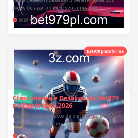
Bet979 estão moldando o cenário atual dos
jogos de azar online e seus impactos.
2026-06-21
bet979 plataforma
Crescimento e Desafios da Bet979
no Cenário de 2026
Explorando o impacto da plataforma Bet979 no
mercado de jogos em 2026.
2026-02-17