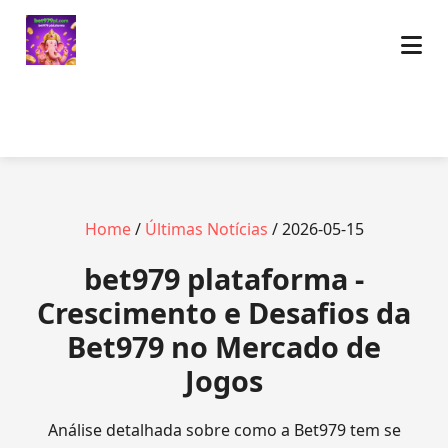
Home
/
Últimas Notícias
/ 2026-05-15
bet979 plataforma -
Crescimento e Desafios da
Bet979 no Mercado de
Jogos
Análise detalhada sobre como a Bet979 tem se