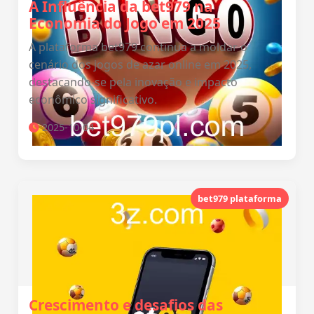
A Influência da bet979 na
Economia do Jogo em 2025
A plataforma bet979 continua a moldar o
cenário dos jogos de azar online em 2025,
destacando-se pela inovação e impacto
econômico significativo.
2025-10-04
bet979 plataforma
Crescimento e desafios das