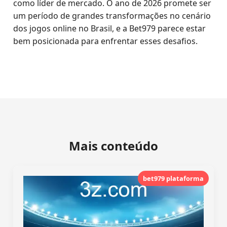
como líder de mercado. O ano de 2026 promete ser
um período de grandes transformações no cenário
dos jogos online no Brasil, e a Bet979 parece estar
bem posicionada para enfrentar esses desafios.
Mais conteúdo
bet979 plataforma