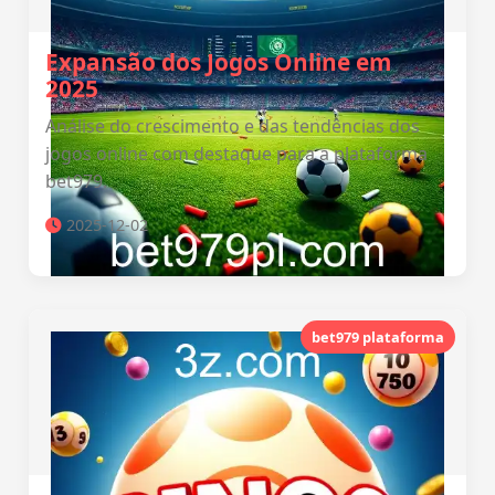
Expansão dos Jogos Online em
2025
Análise do crescimento e das tendências dos
jogos online com destaque para a plataforma
bet979.
2025-12-02
bet979 plataforma