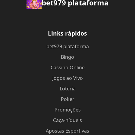
bet979 plataforma
Links rápidos
bet979 plataforma
Bingo
Cassino Online
Jogos ao Vivo
Loteria
Poker
Promoções
Caça-níqueis
Apostas Esportivas