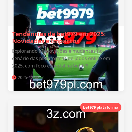
Tendências da bet979 em 2025:
Novidades e Impactos
Explorando as inovações e mudanças no
cenário das plataformas de jogos online em
2025, com foco especial na bet979.
2025-12-08
bet979 plataforma