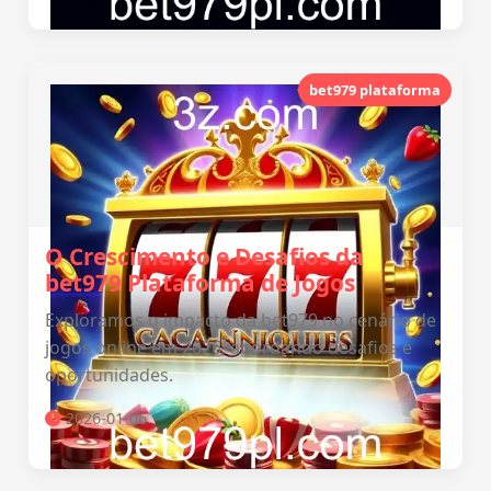
bet979 plataforma
O Crescimento e Desafios da
bet979 Plataforma de Jogos
Exploramos o impacto da bet979 no cenário de
jogos online em 2026, abordando desafios e
oportunidades.
2026-01-06