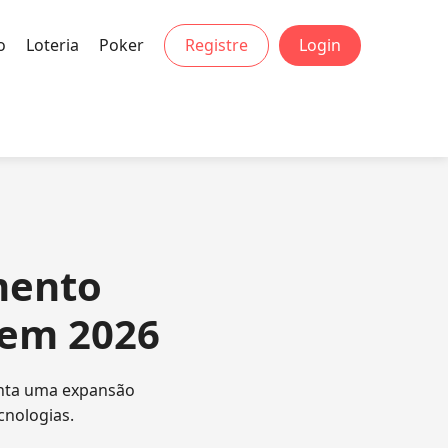
o
Loteria
Poker
Registre
Login
mento
 em 2026
enta uma expansão
cnologias.