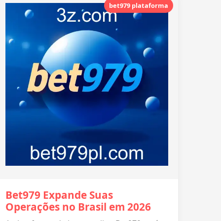
bet979 plataforma
Bet979 Expande Suas
Operações no Brasil em 2026