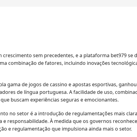
m crescimento sem precedentes, e a plataforma bet979 se 
a uma combinação de fatores, incluindo inovações tecnoló
a gama de jogos de cassino e apostas esportivas, ganhou
adores de língua portuguesa. A facilidade de uso, combin
s que buscam experiências seguras e emocionantes.
to no setor é a introdução de regulamentações mais claras
 e responsabilidade. À medida que os governos reconhece
ção e regulamentação que impulsiona ainda mais o setor.