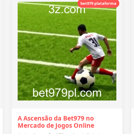
bet979 plataforma
A Ascensão da Bet979 no
Mercado de Jogos Online