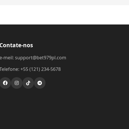
Contate-nos
e-meil: support@bet979pl.com
Telefone: +55 (121) 234-5678