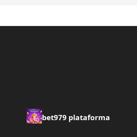
bet979 plataforma