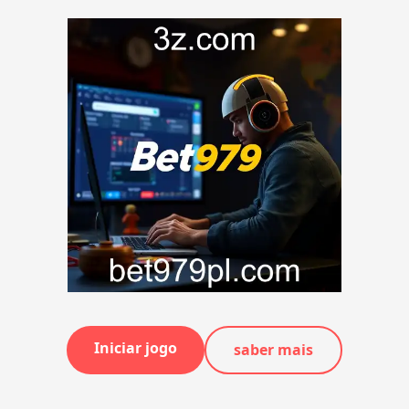
Iniciar jogo
saber mais