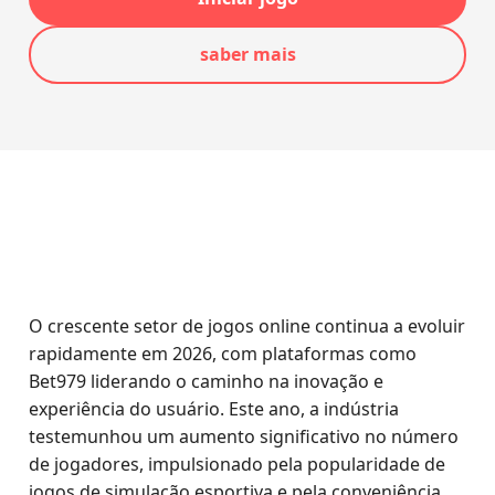
saber mais
O crescente setor de jogos online continua a evoluir
rapidamente em 2026, com plataformas como
Bet979 liderando o caminho na inovação e
experiência do usuário. Este ano, a indústria
testemunhou um aumento significativo no número
de jogadores, impulsionado pela popularidade de
jogos de simulação esportiva e pela conveniência