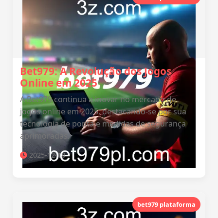
Bet979: A Revolução dos Jogos
Online em 2025
A Bet979 continua a inovar no mercado de
jogos online em 2025, destacando-se por sua
tecnologia de ponta e medidas de segurança
aprimoradas.
2025-12-18
bet979 plataforma