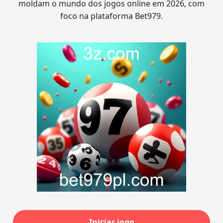
moldam o mundo dos jogos online em 2026, com
foco na plataforma Bet979.
Iniciar jogo