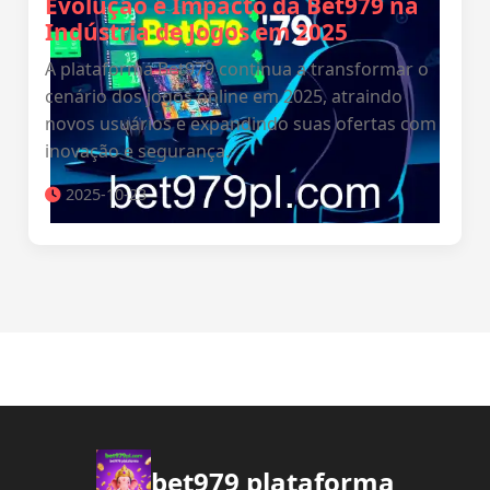
Evolução e Impacto da Bet979 na
Indústria de Jogos em 2025
A plataforma Bet979 continua a transformar o
cenário dos jogos online em 2025, atraindo
novos usuários e expandindo suas ofertas com
inovação e segurança.
2025-10-23
bet979 plataforma