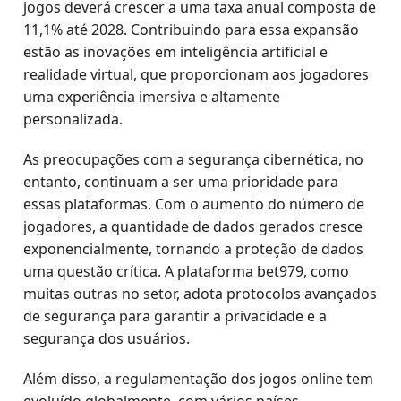
jogos deverá crescer a uma taxa anual composta de
11,1% até 2028. Contribuindo para essa expansão
estão as inovações em inteligência artificial e
realidade virtual, que proporcionam aos jogadores
uma experiência imersiva e altamente
personalizada.
As preocupações com a segurança cibernética, no
entanto, continuam a ser uma prioridade para
essas plataformas. Com o aumento do número de
jogadores, a quantidade de dados gerados cresce
exponencialmente, tornando a proteção de dados
uma questão crítica. A plataforma bet979, como
muitas outras no setor, adota protocolos avançados
de segurança para garantir a privacidade e a
segurança dos usuários.
Além disso, a regulamentação dos jogos online tem