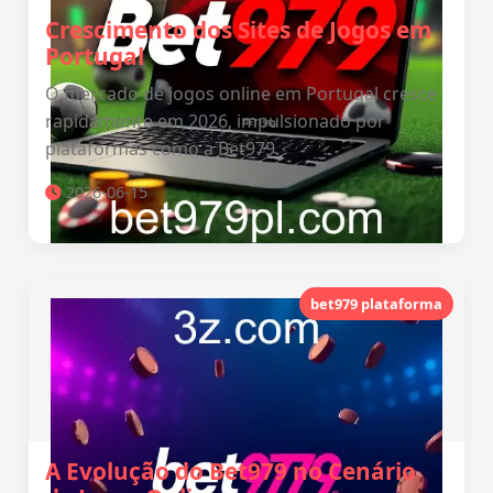
Crescimento dos Sites de Jogos em
Portugal
O mercado de jogos online em Portugal cresce
rapidamente em 2026, impulsionado por
plataformas como a Bet979.
2026-06-15
bet979 plataforma
A Evolução do Bet979 no Cenário