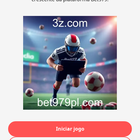
Iniciar jogo