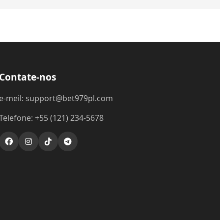
Contate-nos
e-meil: support@bet979pl.com
Telefone: +55 (121) 234-5678