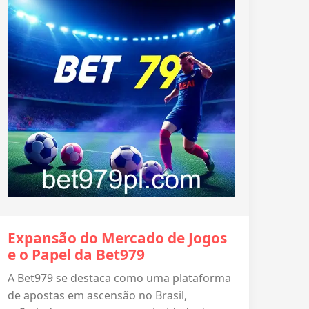
Expansão do Mercado de Jogos
e o Papel da Bet979
A Bet979 se destaca como uma plataforma
de apostas em ascensão no Brasil,