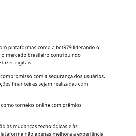
 com plataformas como a bet979 liderando o
 o mercado brasileiro contribuindo
lazer digitais.
lo compromisso com a segurança dos usuários.
ções financeiras sejam realizadas com
, como torneios online com prêmios
ção às mudanças tecnológicas e às
 plataforma não apenas melhora a experiência