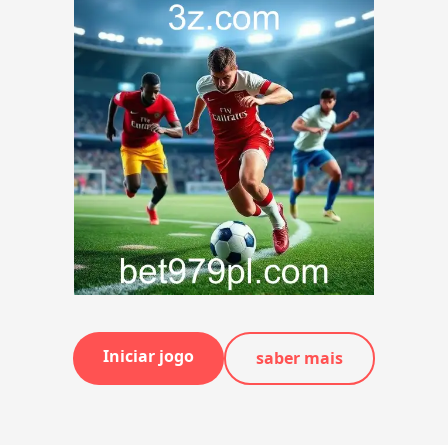
Iniciar jogo
saber mais