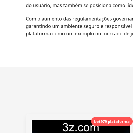
do usuário, mas também se posiciona como líde
Com o aumento das regulamentações governamen
garantindo um ambiente seguro e responsável 
plataforma como um exemplo no mercado de jo
bet979 plataforma