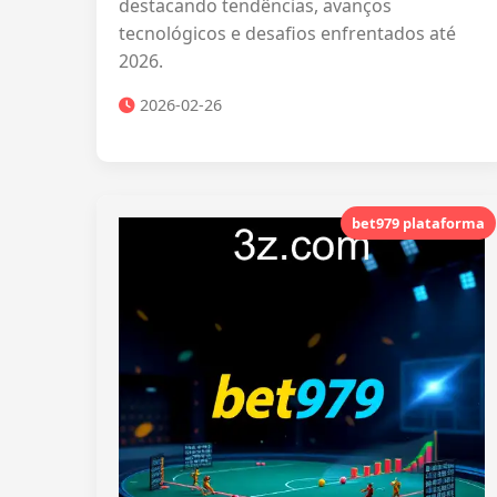
destacando tendências, avanços
tecnológicos e desafios enfrentados até
2026.
2026-02-26
bet979 plataforma