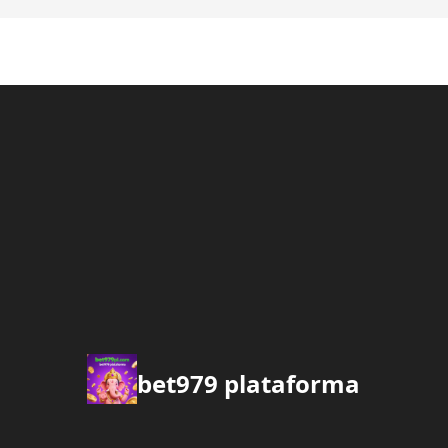
bet979 plataforma