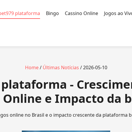
bet979 plataforma
Bingo
Cassino Online
Jogos ao Viv
Home
/
Últimas Notícias
/ 2026-05-10
 plataforma - Crescime
 Online e Impacto da 
gos online no Brasil e o impacto crescente da plataforma b