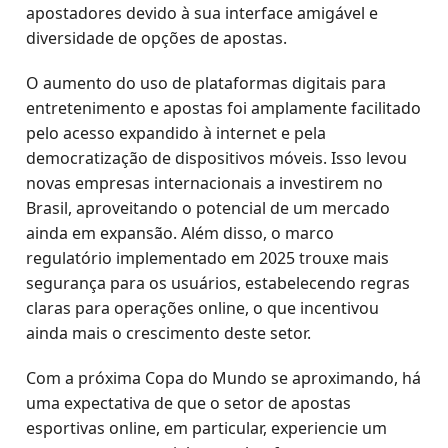
apostadores devido à sua interface amigável e
diversidade de opções de apostas.
O aumento do uso de plataformas digitais para
entretenimento e apostas foi amplamente facilitado
pelo acesso expandido à internet e pela
democratização de dispositivos móveis. Isso levou
novas empresas internacionais a investirem no
Brasil, aproveitando o potencial de um mercado
ainda em expansão. Além disso, o marco
regulatório implementado em 2025 trouxe mais
segurança para os usuários, estabelecendo regras
claras para operações online, o que incentivou
ainda mais o crescimento deste setor.
Com a próxima Copa do Mundo se aproximando, há
uma expectativa de que o setor de apostas
esportivas online, em particular, experiencie um