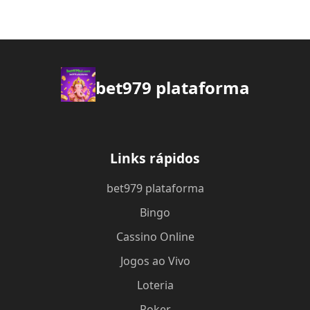
bet979 plataforma
Links rápidos
bet979 plataforma
Bingo
Cassino Online
Jogos ao Vivo
Loteria
Poker