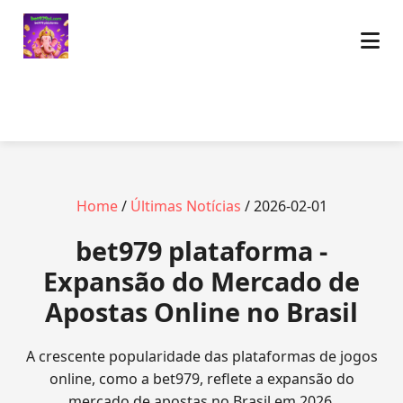
Home
/
Últimas Notícias
/ 2026-02-01
bet979 plataforma -
Expansão do Mercado de
Apostas Online no Brasil
A crescente popularidade das plataformas de jogos
online, como a bet979, reflete a expansão do
mercado de apostas no Brasil em 2026.