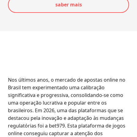
saber mais
Nos últimos anos, o mercado de apostas online no
Brasil tem experimentado uma calibração
significativa e progressiva, consolidando-se como
uma operação lucrativa e popular entre os
brasileiros. Em 2026, uma das plataformas que se
destacou pela inovação e adaptação às mudanças
regulatórias foi a bet979. Esta plataforma de jogos
online conseguiu capturar a atenção dos