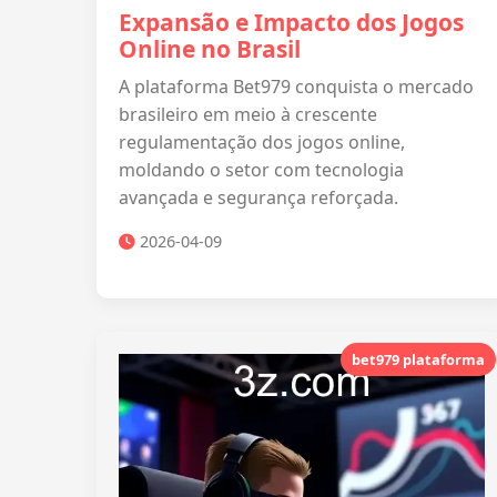
Expansão e Impacto dos Jogos
Online no Brasil
A plataforma Bet979 conquista o mercado
brasileiro em meio à crescente
regulamentação dos jogos online,
moldando o setor com tecnologia
avançada e segurança reforçada.
2026-04-09
bet979 plataforma