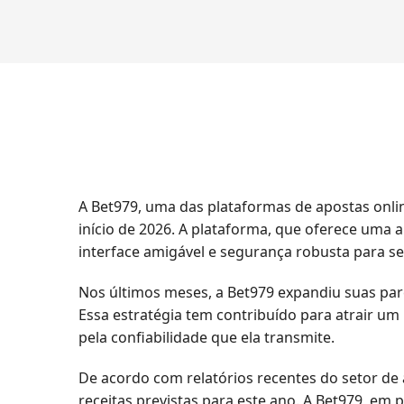
A Bet979, uma das plataformas de apostas onlin
início de 2026. A plataforma, que oferece uma 
interface amigável e segurança robusta para se
Nos últimos meses, a Bet979 expandiu suas parc
Essa estratégia tem contribuído para atrair u
pela confiabilidade que ela transmite.
De acordo com relatórios recentes do setor d
receitas previstas para este ano. A Bet979, em 