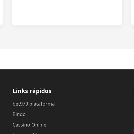
Links rápidos
bet979 plataforma
Bingo
Cassino Online