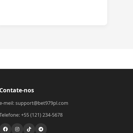
Contate-nos
e-meil: support@bet979pl.com
Telefone: +55 (121) 234-5678