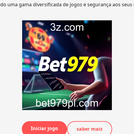
do uma gama diversificada de jogos e segurança aos seus 
Iniciar jogo
saber mais