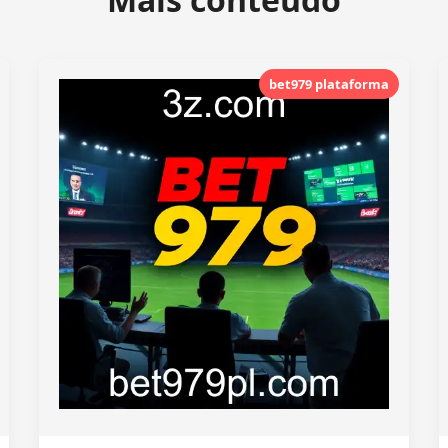
bet979 plataforma