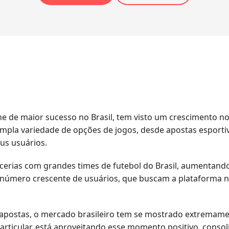
e de maior sucesso no Brasil, tem visto um crescimento no
ampla variedade de opções de jogos, desde apostas esportiv
us usuários.
erias com grandes times de futebol do Brasil, aumentando 
m número crescente de usuários, que buscam a plataforma 
e apostas, o mercado brasileiro tem se mostrado extremam
particular, está aproveitando esse momento positivo, consol