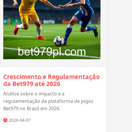
Crescimento e Regulamentação
da Bet979 até 2026
Análise sobre o impacto e a
regulamentação da plataforma de jogos
Bet979 no Brasil em 2026.
2026-04-07