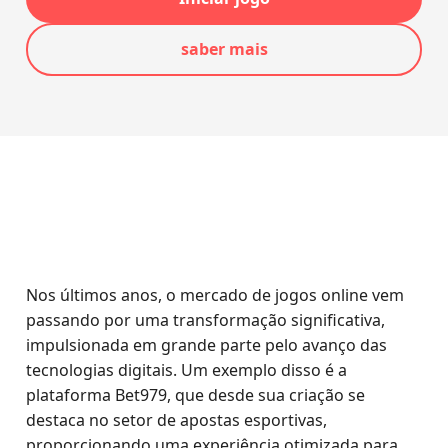
saber mais
Nos últimos anos, o mercado de jogos online vem
passando por uma transformação significativa,
impulsionada em grande parte pelo avanço das
tecnologias digitais. Um exemplo disso é a
plataforma Bet979, que desde sua criação se
destaca no setor de apostas esportivas,
proporcionando uma experiência otimizada para