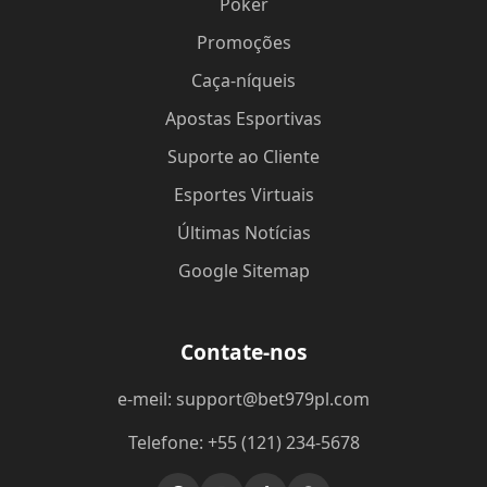
Poker
Promoções
Caça-níqueis
Apostas Esportivas
Suporte ao Cliente
Esportes Virtuais
Últimas Notícias
Google Sitemap
Contate-nos
e-meil: support@bet979pl.com
Telefone: +55 (121) 234-5678