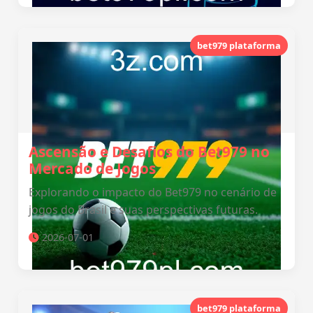
bet979 plataforma
Ascensão e Desafios do Bet979 no
Mercado de Jogos
Explorando o impacto do Bet979 no cenário de
jogos do Brasil e suas perspectivas futuras.
2026-07-01
bet979 plataforma