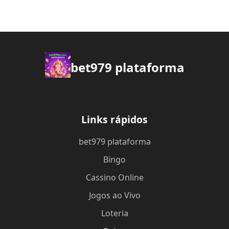
bet979 plataforma
Links rápidos
bet979 plataforma
Bingo
Cassino Online
Jogos ao Vivo
Loteria