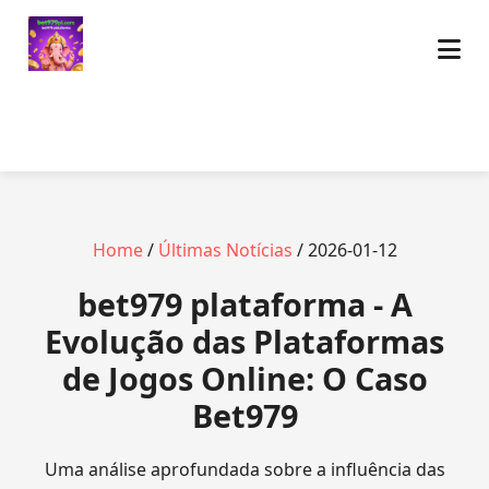
Home
/
Últimas Notícias
/ 2026-01-12
bet979 plataforma - A
Evolução das Plataformas
de Jogos Online: O Caso
Bet979
Uma análise aprofundada sobre a influência das