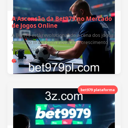
A Ascensão da Bet979 no Mercado
de Jogos Online
A Bet979 está revolucionando a cena dos jogos
online no Brasil com inovação e crescimento
exponencial.
2026-01-07
bet979 plataforma