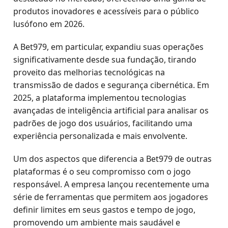
produtos inovadores e acessíveis para o público
lusófono em 2026.
A Bet979, em particular, expandiu suas operações
significativamente desde sua fundação, tirando
proveito das melhorias tecnológicas na
transmissão de dados e segurança cibernética. Em
2025, a plataforma implementou tecnologias
avançadas de inteligência artificial para analisar os
padrões de jogo dos usuários, facilitando uma
experiência personalizada e mais envolvente.
Um dos aspectos que diferencia a Bet979 de outras
plataformas é o seu compromisso com o jogo
responsável. A empresa lançou recentemente uma
série de ferramentas que permitem aos jogadores
definir limites em seus gastos e tempo de jogo,
promovendo um ambiente mais saudável e