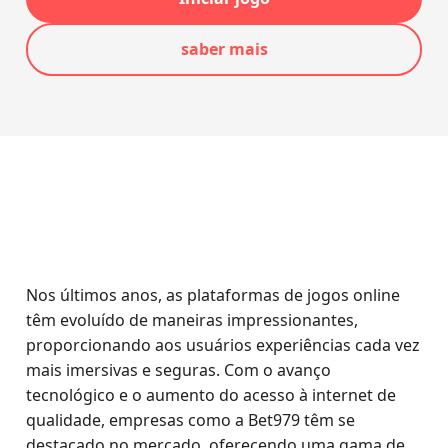
saber mais
Nos últimos anos, as plataformas de jogos online
têm evoluído de maneiras impressionantes,
proporcionando aos usuários experiências cada vez
mais imersivas e seguras. Com o avanço
tecnológico e o aumento do acesso à internet de
qualidade, empresas como a Bet979 têm se
destacado no mercado, oferecendo uma gama de