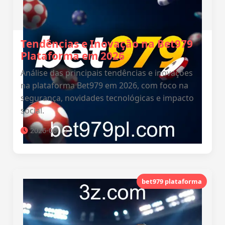
Tendências e Inovação na Bet979
Plataforma em 2026
Análise das principais tendências e inovações
na plataforma Bet979 em 2026, com foco na
segurança, novidades tecnológicas e impacto
social.
2026-06-12
bet979 plataforma