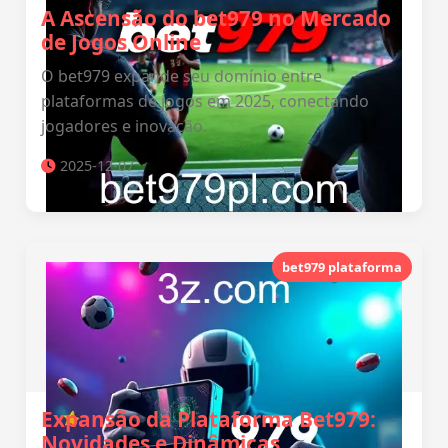
A Ascensão do bet979 no Mercado
de Jogos Online
O bet979 expande seu domínio entre
plataformas de jogos em 2025, conectando
jogadores e inovação.
2025-12-07
bet979 plataforma
Expansão da Plataforma Bet979:
Novidades e Dinâmicas