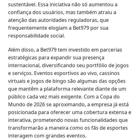
sustentável. Essa iniciativa não só aumentou a
confiança dos usuários, mas também atraiu a
atenção das autoridades reguladoras, que
frequentemente elogiam a Bet979 por sua
responsabilidade social.
Além disso, a Bet979 tem investido em parcerias
estratégicas para expandir sua presença
internacional, diversificando seu portfólio de jogos
e serviços. Eventos esportivos ao vivo, cassinos
virtuais e jogos de bingo são algumas das opções
que mantêm a plataforma relevante diante de um
público cada vez mais exigente. Com a Copa do
Mundo de 2026 se aproximando, a empresa já está
posicionada para oferecer uma cobertura extensa e
interativa, prometendo novas funcionalidades que
transformarão a maneira como os fãs de esportes
interagem com grandes eventos.