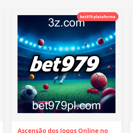
bet979 plataforma
Ascensão dos Jogos Online no