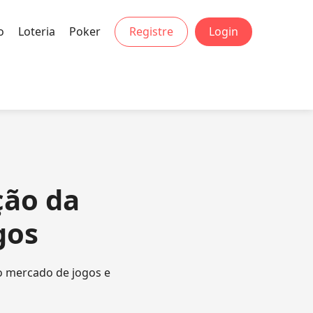
o
Loteria
Poker
Registre
Login
ção da
gos
vo mercado de jogos e