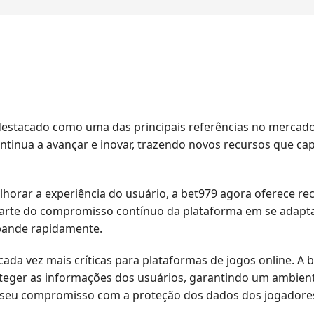
destacado como uma das principais referências no mercado
continua a avançar e inovar, trazendo novos recursos que 
 melhorar a experiência do usuário, a bet979 agora oferece 
arte do compromisso contínuo da plataforma em se adaptar
pande rapidamente.
ada vez mais críticas para plataformas de jogos online. A 
teger as informações dos usuários, garantindo um ambiente
 seu compromisso com a proteção dos dados dos jogadore