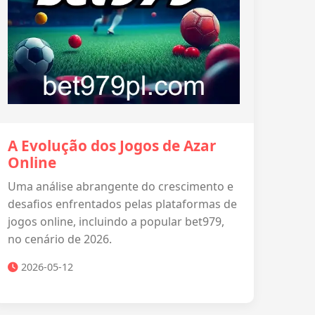
A Evolução dos Jogos de Azar
Online
Uma análise abrangente do crescimento e
desafios enfrentados pelas plataformas de
jogos online, incluindo a popular bet979,
no cenário de 2026.
2026-05-12