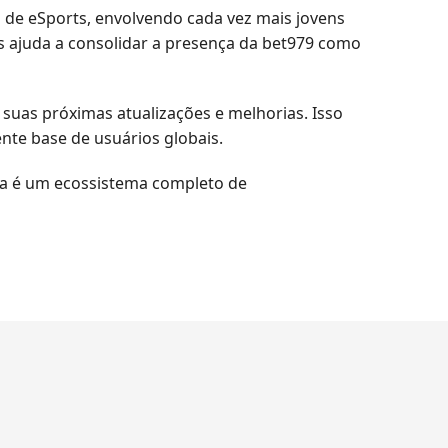
de eSports, envolvendo cada vez mais jovens
ts ajuda a consolidar a presença da bet979 como
suas próximas atualizações e melhorias. Isso
nte base de usuários globais.
la é um ecossistema completo de