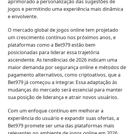
aprimorado a personalização das sugestões de
jogos e permitindo uma experiência mais dinâmica
e envolvente.
O mercado global de jogos online tem projetado
um crescimento contínuo nos próximos anos, e
plataformas como a Bet979 estão bem
posicionadas para liderar essa trajetória
ascendente. As tendências de 2026 indicam uma
maior demanda por segurança online e métodos de
pagamento alternativos, como criptoativos, que a
Bet979 já começou a integrar. Essa adaptação às
mudanças do mercado será essencial para manter
sua posição de liderança e atrair novos usuários.
Com um enfoque contínuo em melhorar a
experiência do usuário e expandir suas ofertas, a
Bet979 promete ser uma das plataformas mais
relevantes no ambiente de jogos online em 2026.