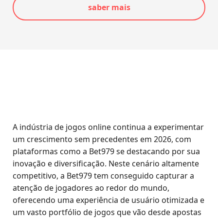
saber mais
A indústria de jogos online continua a experimentar
um crescimento sem precedentes em 2026, com
plataformas como a Bet979 se destacando por sua
inovação e diversificação. Neste cenário altamente
competitivo, a Bet979 tem conseguido capturar a
atenção de jogadores ao redor do mundo,
oferecendo uma experiência de usuário otimizada e
um vasto portfólio de jogos que vão desde apostas