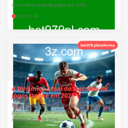
no cenário atual de jogos em 2025.
2025-11-24
bet979 plataforma
A Dinâmica Atual do Mercado de
Jogos Online em 2025
Explorando a evolução das plataformas de
jogos online, especialmente a bet979, no
cenário atual de 2025.