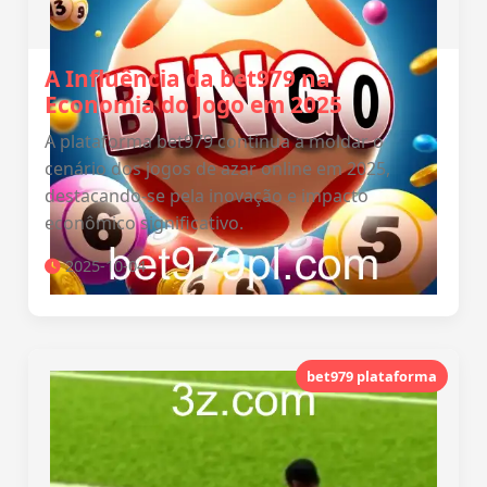
A Influência da bet979 na
Economia do Jogo em 2025
A plataforma bet979 continua a moldar o
cenário dos jogos de azar online em 2025,
destacando-se pela inovação e impacto
econômico significativo.
2025-10-04
bet979 plataforma