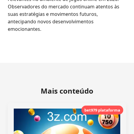
Observadores do mercado continuam atentos às
suas estratégias e movimentos futuros,
antecipando novos desenvolvimentos
emocionantes.
Mais conteúdo
bet979 plataforma