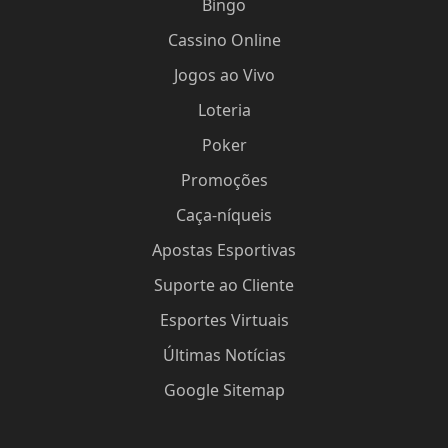
Bingo
Cassino Online
Jogos ao Vivo
Loteria
Poker
Promoções
Caça-níqueis
Apostas Esportivas
Suporte ao Cliente
Esportes Virtuais
Últimas Notícias
Google Sitemap