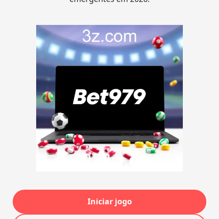
Iniciar jogo