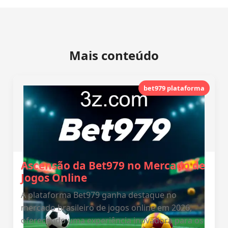
Mais conteúdo
bet979 plataforma
Ascensão da Bet979 no Mercado de
Jogos Online
A plataforma Bet979 ganha destaque no
mercado brasileiro de jogos online em 2026,
oferecendo uma experiência inovadora para os