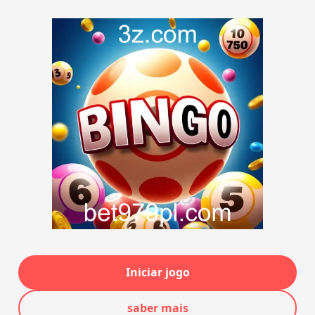
Iniciar jogo
saber mais