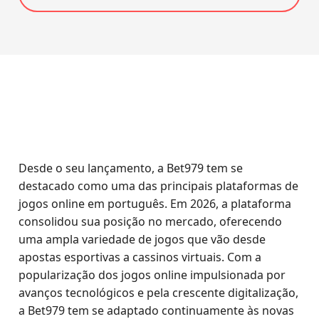
Desde o seu lançamento, a Bet979 tem se
destacado como uma das principais plataformas de
jogos online em português. Em 2026, a plataforma
consolidou sua posição no mercado, oferecendo
uma ampla variedade de jogos que vão desde
apostas esportivas a cassinos virtuais. Com a
popularização dos jogos online impulsionada por
avanços tecnológicos e pela crescente digitalização,
a Bet979 tem se adaptado continuamente às novas