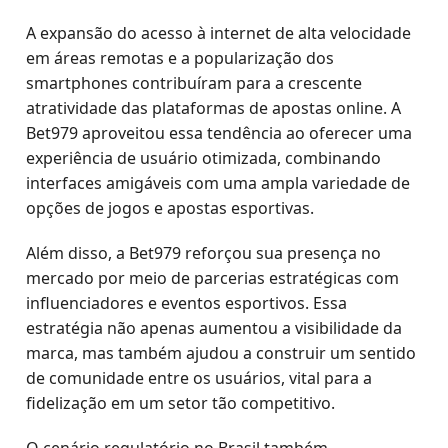
A expansão do acesso à internet de alta velocidade
em áreas remotas e a popularização dos
smartphones contribuíram para a crescente
atratividade das plataformas de apostas online. A
Bet979 aproveitou essa tendência ao oferecer uma
experiência de usuário otimizada, combinando
interfaces amigáveis com uma ampla variedade de
opções de jogos e apostas esportivas.
Além disso, a Bet979 reforçou sua presença no
mercado por meio de parcerias estratégicas com
influenciadores e eventos esportivos. Essa
estratégia não apenas aumentou a visibilidade da
marca, mas também ajudou a construir um sentido
de comunidade entre os usuários, vital para a
fidelização em um setor tão competitivo.