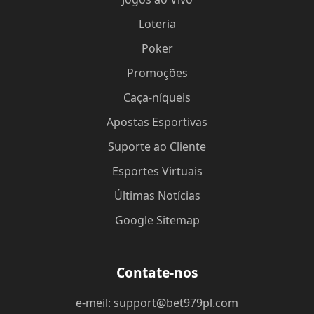
Loteria
Poker
Promoções
Caça-níqueis
Apostas Esportivas
Suporte ao Cliente
Esportes Virtuais
Últimas Notícias
Google Sitemap
Contate-nos
e-meil: support@bet979pl.com