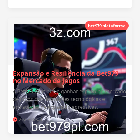
bet979 plataforma
Expansão e Resiliência da Bet979
no Mercado de Jogos
A Bet979 continua a ganhar espaço no mercado
de jogos com inovações tecnológicas e
estratégias de expansão agressivas.
2026-06-03