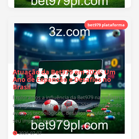
bet979 plataforma
Atuação da Bet979 em 2026: Um
Ano de Expansão e Desafios no
Brasil
Exploramos a influência da Bet979 na indústria
de jogos online no Brasil em 2026, destacando
avanços tecnológicos, desafios regulatórios e
seu impacto econômico.
2026-07-07